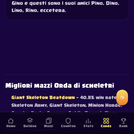
Gino e questi sono i suoi amici Pino, Dino,
Lino, Rino, eccetera.
Migliori mazzi Orda di scheletri
☕
Giant Skeleton Beatdown
— 40.8% win rate
·
Skeleton Army, Giant Skeleton, Minion Horde,
Sparky, Tesla, Arrows, Goblin Barrel, Clone
Win rate dalle battaglie ranked in tempo reale —
Home
Builder
Mazzi
Counter
Stats
Cards
Rank
aggiornati di continuo.