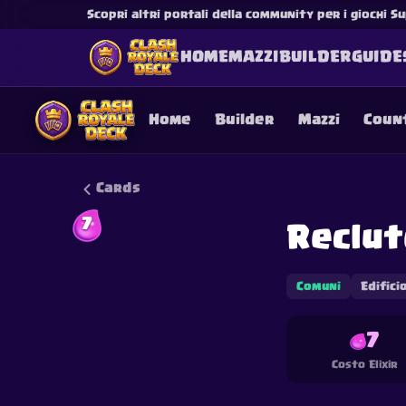
Scopri altri portali della community per i giochi Su
HOME
MAZZI
BUILDER
GUIDE
Home
Builder
Mazzi
Coun
Cards
7
Reclut
This content is not af
is not responsible for
Comuni
Edifici
7
Costo Elixir