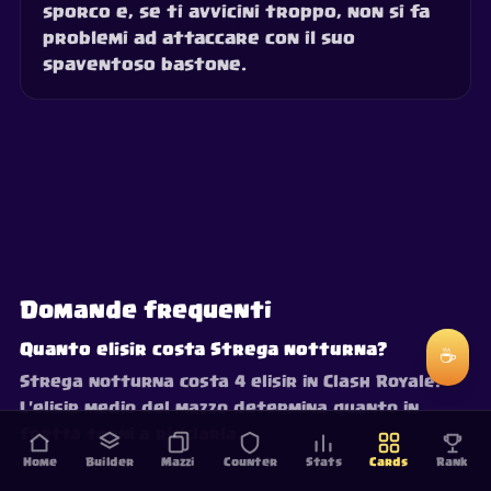
sporco e, se ti avvicini troppo, non si fa
problemi ad attaccare con il suo
spaventoso bastone.
Domande frequenti
Quanto elisir costa Strega notturna?
☕
Strega notturna costa 4 elisir in Clash Royale.
L'elisir medio del mazzo determina quanto in
fretta torni a riciclarla.
Home
Builder
Mazzi
Counter
Stats
Cards
Rank