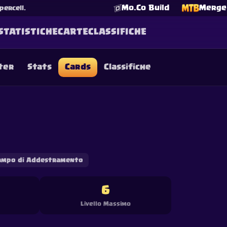
Mo.Co Build
Merge 
percell.
STATISTICHE
CARTE
CLASSIFICHE
ter
Stats
Cards
Classifiche
☕
Offrimi un Caffè
Unisciti a Discord
Decks
Deck Builder
Cards
Counters
Leaderboards
Guide
FAQ
About
Contact
Privacy
Terms
Preferenze cookie
©
2026
ClashRoyaleDeck.com
.
Tutti i Diritti Riservati
.
filiated with, endorsed, sponsored, or specifically approved by 
 it. For more information see
Supercell's Fan Content Policy
. Se
additional details.
ampo di Addestramento
6
Livello Massimo