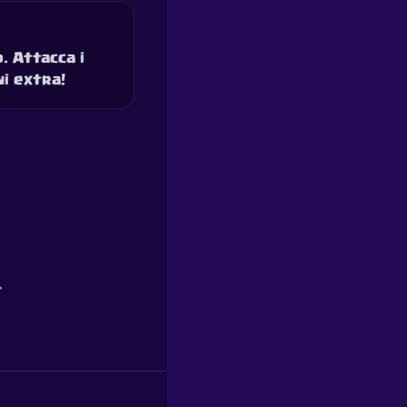
. Attacca i
ni extra!
.