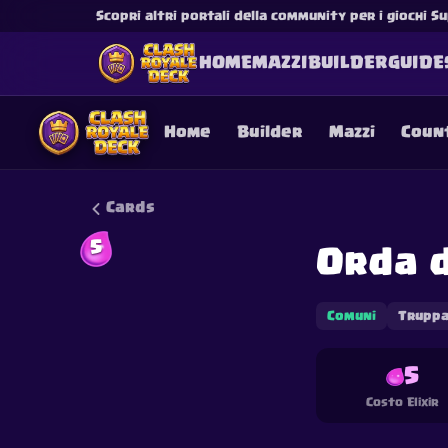
Scopri altri portali della community per i giochi Su
HOME
MAZZI
BUILDER
GUIDE
Home
Builder
Mazzi
Coun
Cards
5
Orda d
This content is not af
is not responsible for
Comuni
Trupp
5
Costo Elixir