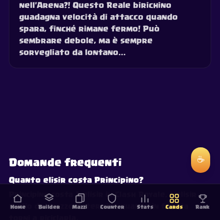
nell'Arena?! Questo Reale birichino
guadagna velocità di attacco quando
spara, finché rimane fermo! Può
sembrare debole, ma è sempre
sorvegliato da lontano...
☕
Domande frequenti
Quanto elisir costa Principino?
Principino costa 3 elisir in Clash Royale. L'elisir
medio del mazzo determina quanto in fretta
Home
Builder
Mazzi
Counter
Stats
Cards
Rank
torni a riciclarla.