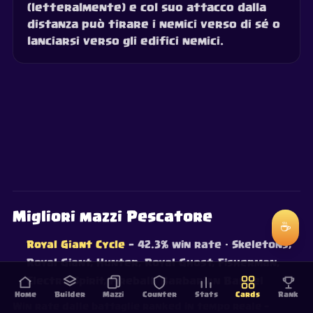
(letteralmente) e col suo attacco dalla
distanza può tirare i nemici verso di sé o
lanciarsi verso gli edifici nemici.
Migliori mazzi Pescatore
☕
Royal Giant Cycle
— 42.3% win rate
· Skeletons,
Royal Giant, Hunter, Royal Ghost, Fisherman,
Electro Spirit, Fireball, Barbarian Barrel
Home
Builder
Mazzi
Counter
Stats
Cards
Rank
Win rate dalle battaglie ranked in tempo reale —