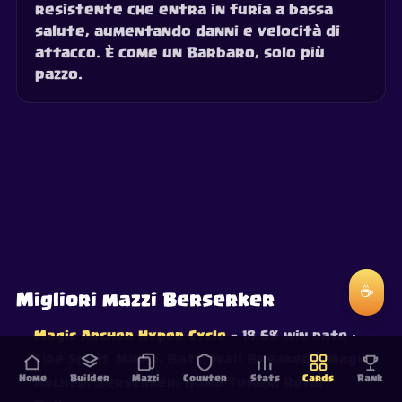
resistente che entra in furia a bassa
salute, aumentando danni e velocità di
attacco. È come un Barbaro, solo più
pazzo.
☕
Migliori mazzi Berserker
Magic Archer Hyper Cycle
— 18.6% win rate
·
Fire Spirit, Miner, Bats, Wall Breakers, Magic
Home
Builder
Mazzi
Counter
Stats
Cards
Rank
Archer, Berserker, Bomb Tower, Royal