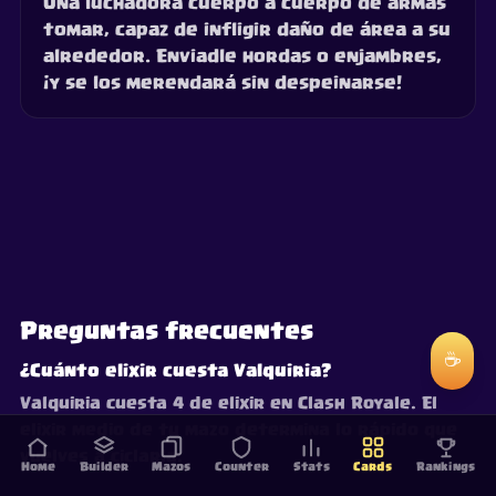
Una luchadora cuerpo a cuerpo de armas
tomar, capaz de infligir daño de área a su
alrededor. Enviadle hordas o enjambres,
¡y se los merendará sin despeinarse!
Preguntas frecuentes
☕
¿Cuánto elixir cuesta Valquiria?
Valquiria cuesta 4 de elixir en Clash Royale. El
elixir medio de tu mazo determina lo rápido que
vuelves a ciclarla.
Home
Builder
Mazos
Counter
Stats
Cards
Rankings