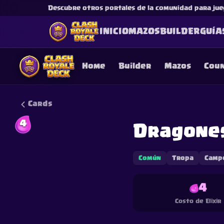
Descubre otros portales de la comunidad para jue
INICIO
MAZOS
BUILDER
GUÍA
Home
Builder
Mazos
Cou
Cards
4
Dragones
This content is not af
is not responsible for
Común
Tropa
Camp
4
Costo de Elixir