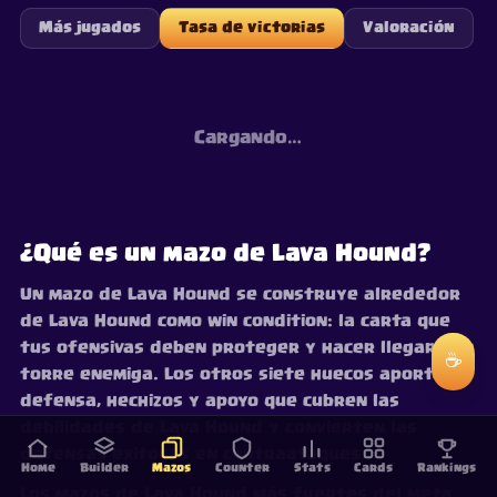
Más jugados
Tasa de victorias
Valoración
Cargando…
¿Qué es un mazo de Lava Hound?
Un mazo de Lava Hound se construye alrededor
de Lava Hound como win condition: la carta que
tus ofensivas deben proteger y hacer llegar a la
☕
torre enemiga. Los otros siete huecos aportan
defensa, hechizos y apoyo que cubren las
debilidades de Lava Hound y convierten las
defensas exitosas en contraataques.
Home
Builder
Mazos
Counter
Stats
Cards
Rankings
Los mazos de Lava Hound más fuertes del meta