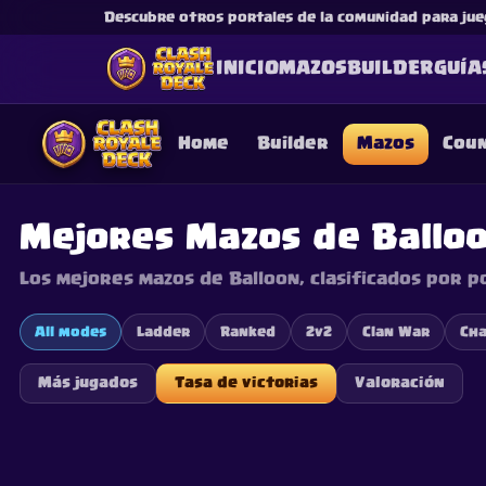
Descubre otros portales de la comunidad para jue
INICIO
MAZOS
BUILDER
GUÍA
Home
Builder
Mazos
Cou
Mejores Mazos de Ballo
Los mejores mazos de Balloon, clasificados por p
This content is not af
is not responsible for
All modes
Ladder
Ranked
2v2
Clan War
Cha
Más jugados
Tasa de victorias
Valoración