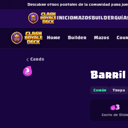
Descubre otros portales de la comunidad para jue
INICIO
MAZOS
BUILDER
GUÍA
Home
Builder
Mazos
Cou
Cards
3
Barril
This content is not af
is not responsible for
Común
Tropa
3
Costo de Elixi