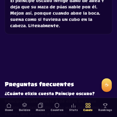
El príncipe oscuro inflige daño de área y
deja que su maza de púas hable por él.
Mejor así, porque cuando abre la boca,
suena como si tuviera un cubo en la
cabeza. Literalmente.
Preguntas frecuentes
☕
¿Cuánto elixir cuesta Príncipe oscuro?
Príncipe oscuro cuesta 4 de elixir en Clash
Royale. El elixir medio de tu mazo determina lo
Home
Builder
Mazos
Counter
Stats
Cards
Rankings
rápido que vuelves a ciclarla.