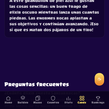
A este grandullón de piel azul le gustan
las cosas sencillas: un buen trago de
elixir oscuro mientras lanza unas cuantas
piedras. Las enormes rocas aplastan a
sus objetivos y continúan avanzando. ¡Eso
sí que es matar dos pájaros de un tiro!
☕
Preguntas frecuentes
¿Cuánto elixir cuesta Lanzarrocas?
Lanzarrocas cuesta 5 de elixir en Clash Royale. El
Home
Builder
Mazos
Counter
Stats
Cards
Rankings
elixir medio de tu mazo determina lo rápido que