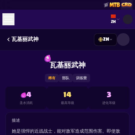
Select lan
ZH
瓦基丽武神
ZH
☕
Buy Me a Coffee
加入 Discord
Decks
Deck Builder
Cards
Counters
Leaderboards
4
Guides
瓦基丽武神
FAQ
About
Contact
Privacy
Terms
Cookie 偏好设置
©
2026
ClashRoyaleDeck.com
.
保留所有权利
.
This content is not affiliated with, endorsed, sponsored, or
稀有
部队
训练营
specifically approved by Supercell and Supercell is not
responsible for it. For more information see
Supercell's Fan
Content Policy
. See our
Privacy Policy
for additional details.
4
14
3
圣水消耗
最高等级
进化等级
描述
她是强悍的近战战士，能对敌军造成范围伤害。即使敌