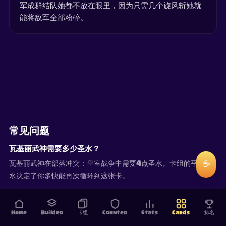
军成群结队她都不放在眼里，因为只需几个旋风斩她就
能将敌军全部粉碎。
常见问题
瓦基丽武神需要多少圣水？
☕
瓦基丽武神在部落冲突：皇室战争中需要4点圣水。卡组的平均圣
水决定了你多快能再次循环到这张卡。
Home
Builder
卡组
Counter
Stats
Cards
排名