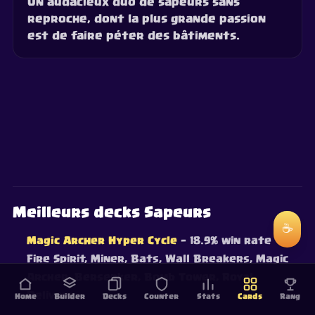
Un audacieux duo de sapeurs sans
reproche, dont la plus grande passion
est de faire péter des bâtiments.
Meilleurs decks Sapeurs
☕
Magic Archer Hyper Cycle
— 18.9% win rate
·
Fire Spirit, Miner, Bats, Wall Breakers, Magic
Archer, Berserker, Bomb Tower, Royal
Delivery
Home
Builder
Decks
Counter
Stats
Cards
Rang