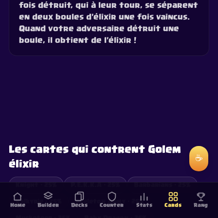
fois détruit, qui à leur tour, se séparent
en deux boules d'élixir une fois vaincus.
Quand votre adversaire détruit une
boule, il obtient de l'élixir !
Les cartes qui contrent Golem
☕
élixir
Knight · 25%
P.E.K.K.A · 25%
Barbarians · 25%
Valkyrie · 25%
Skeleton Army · 25%
Home
Builder
Decks
Counter
Stats
Cards
Rang