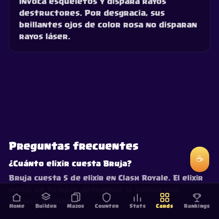
Invoca esqueletos y dispara rayos
destructores. Por desgracia, sus
brillantes ojos de color rosa no disparan
rayos láser.
Preguntas frecuentes
☕
¿Cuánto elixir cuesta Bruja?
Bruja cuesta 5 de elixir en Clash Royale. El elixir
medio de tu mazo determina lo rápido que
vuelves a ciclarla.
Home
Builder
Mazos
Counter
Stats
Cards
Rankings