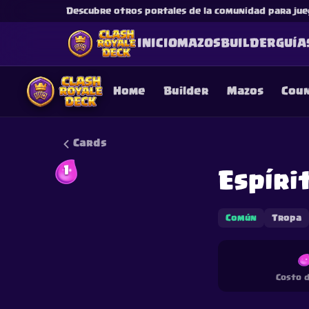
Descubre otros portales de la comunidad para jue
INICIO
MAZOS
BUILDER
GUÍA
Home
Builder
Mazos
Cou
Cards
1
Espíri
This content is not af
is not responsible for
Común
Tropa
Costo d