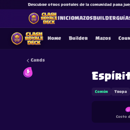
Descubre otros portales de la comunidad para jue
INICIO
MAZOS
BUILDER
GUÍA
Home
Builder
Mazos
Cou
Cards
1
Espíri
This content is not af
is not responsible for
Común
Tropa
Costo d