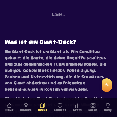
Lädt…
Was ist ein Giant-Deck?
Ein Giant-Deck ist um Giant als Win Condition
gebaut: die Karte, die deine Angriffe schützen
und zum gegnerischen Turm bringen sollen. Die
übrigen sieben Slots liefern Verteidigung,
Zauber und Unterstützung, die die Schwächen
von Giant abdecken und erfolgreiche
☕
Verteidigungen in Konter verwandeln.
Die stärksten Giant-Decks der aktuellen Meta
stehen oben, sortiert nach echter Winrate.
Home
Builder
Decks
Counter
Stats
Cards
Rang
Kartenlisten, durchschnittlicher Elixierwert und