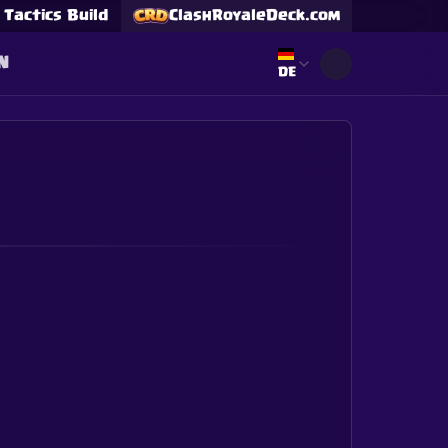
Tactics Build
ClashRoyaleDeck.com
N
Select language
DE