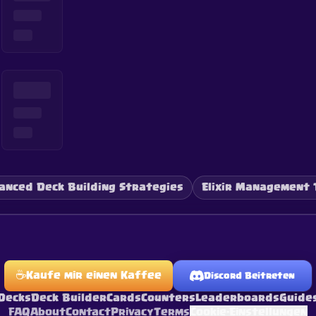
anced Deck Building Strategies
Elixir Management 
☕
Kaufe mir einen Kaffee
Discord Beitreten
Decks
Deck Builder
Cards
Counters
Leaderboards
Guide
FAQ
About
Contact
Privacy
Terms
Cookie-Einstellungen