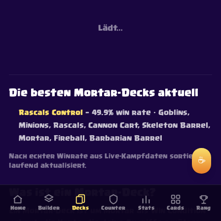
Lädt…
Die besten Mortar-Decks aktuell
Rascals Control
— 49.9% win rate
· Goblins,
Minions, Rascals, Cannon Cart, Skeleton Barrel,
Mortar, Fireball, Barbarian Barrel
Nach echter Winrate aus Live-Kampfdaten sortiert —
☕
laufend aktualisiert.
Was ist ein Mortar-Deck?
Home
Builder
Decks
Counter
Stats
Cards
Rang
Ein Mortar-Deck ist um Mortar als Win Condition