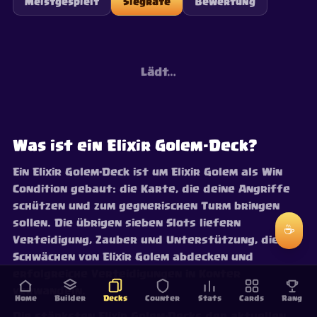
Meistgespielt
Siegrate
Bewertung
Lädt…
Was ist ein Elixir Golem-Deck?
Ein Elixir Golem-Deck ist um Elixir Golem als Win
Condition gebaut: die Karte, die deine Angriffe
schützen und zum gegnerischen Turm bringen
sollen. Die übrigen sieben Slots liefern
☕
Verteidigung, Zauber und Unterstützung, die die
Schwächen von Elixir Golem abdecken und
erfolgreiche Verteidigungen in Konter
verwandeln.
Home
Builder
Decks
Counter
Stats
Cards
Rang