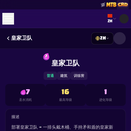
Select lan
ZH
皇家卫队
ZH
☕
Buy Me a Coffee
加入 Discord
Decks
Deck Builder
Cards
Counters
Leaderboards
7
Guides
皇家卫队
FAQ
About
Contact
Privacy
Terms
Cookie 偏好设置
©
2026
ClashRoyaleDeck.com
.
保留所有权利
.
This content is not affiliated with, endorsed, sponsored, or
普通
建筑
训练营
specifically approved by Supercell and Supercell is not
responsible for it. For more information see
Supercell's Fan
Content Policy
. See our
Privacy Policy
for additional details.
7
16
1
圣水消耗
最高等级
进化等级
描述
部署皇家卫队 — 一排头戴木桶、手持矛和盾的皇家新