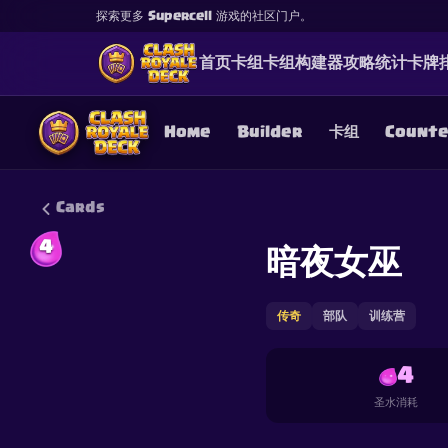
探索更多 Supercell 游戏的社区门户。
首页
卡组
卡组构建器
攻略
统计
卡牌
Home
Builder
卡组
Count
Cards
4
暗夜女巫
This content is not af
is not responsible for
传奇
部队
训练营
4
圣水消耗