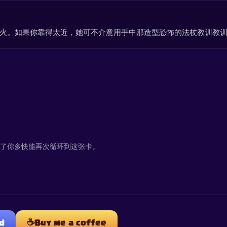
火。如果你靠得太近，她可不介意用手中那造型恐怖的法杖教训教
定了你多快能再次循环到这张卡。
☕
d
Buy me a coffee