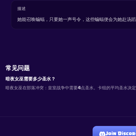
描述
她能召唤蝙蝠，只要她一声号令，这些蝙蝠便会为她赴汤蹈
常见问题
暗夜女巫需要多少圣水？
暗夜女巫在部落冲突：皇室战争中需要4点圣水。卡组的平均圣水决
Join Discor