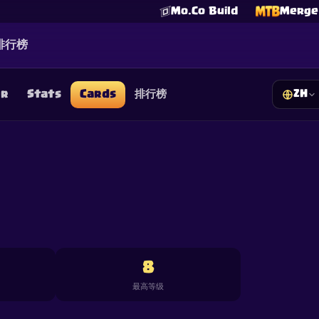
Mo.Co Build
Merge 
排行榜
er
Stats
Cards
排行榜
ZH
☕
Buy Me a Coffee
加入 Discord
Decks
Deck Builder
Cards
Counters
Leaderboards
Guide
FAQ
About
Contact
Privacy
Terms
Cookie 偏好设置
©
2026
ClashRoyaleDeck.com
.
保留所有权利
.
filiated with, endorsed, sponsored, or specifically approved by 
 it. For more information see
Supercell's Fan Content Policy
. Se
additional details.
8
最高等级