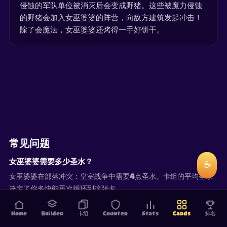
侵蚀的军队单位被消灭后会变成野猪。这些被魔力侵蚀
的野猪会加入女巫婆婆的阵营，向敌方建筑发起冲击！
除了会魔法，女巫婆婆还烤得一手好饼干。
常见问题
女巫婆婆需要多少圣水？
☕
女巫婆婆在部落冲突：皇室战争中需要4点圣水。卡组的平均圣水
决定了你多快能再次循环到这张卡。
Home
Builder
卡组
Counter
Stats
Cards
排名