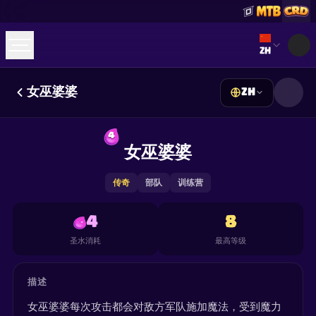
Select lan
ZH
女巫婆婆
ZH
☕
Buy Me a Coffee
加入 Discord
Decks
Deck Builder
Cards
Counters
Leaderboards
4
Guides
女巫婆婆
FAQ
About
Contact
Privacy
Terms
Cookie 偏好设置
©
2026
ClashRoyaleDeck.com
.
保留所有权利
.
This content is not affiliated with, endorsed, sponsored, or
传奇
部队
训练营
specifically approved by Supercell and Supercell is not
responsible for it. For more information see
Supercell's Fan
Content Policy
. See our
Privacy Policy
for additional details.
4
8
圣水消耗
最高等级
描述
女巫婆婆每次攻击都会对敌方军队施加魔法，受到魔力