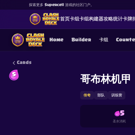
探索更多 Supercell 游戏的社区门户。
首页
卡组
卡组构建器
攻略
统计
卡牌
Home
Builder
卡组
Count
Cards
5
哥布林机甲
This content is not af
is not responsible for
传奇
部队
训练营
5
圣水消耗