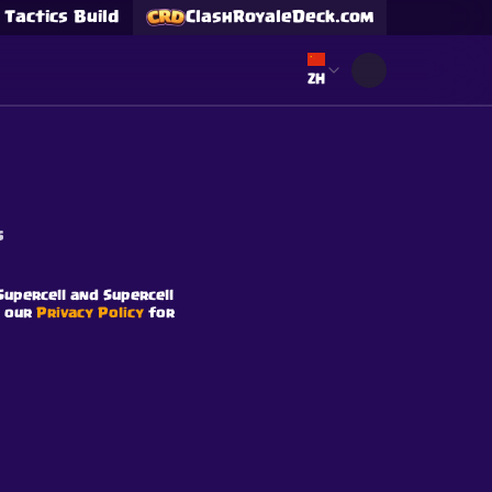
Tactics Build
ClashRoyaleDeck.com
Select language
ZH
s
Supercell and Supercell
e our
Privacy Policy
for