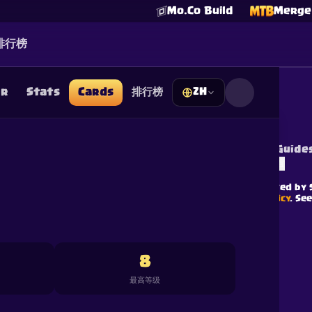
Mo.Co Build
Merge 
排行榜
er
Stats
Cards
排行榜
ZH
☕
Buy Me a Coffee
加入 Discord
Decks
Deck Builder
Cards
Counters
Leaderboards
Guide
FAQ
About
Contact
Privacy
Terms
Cookie 偏好设置
©
2026
ClashRoyaleDeck.com
.
保留所有权利
.
filiated with, endorsed, sponsored, or specifically approved by 
 it. For more information see
Supercell's Fan Content Policy
. Se
additional details.
8
最高等级