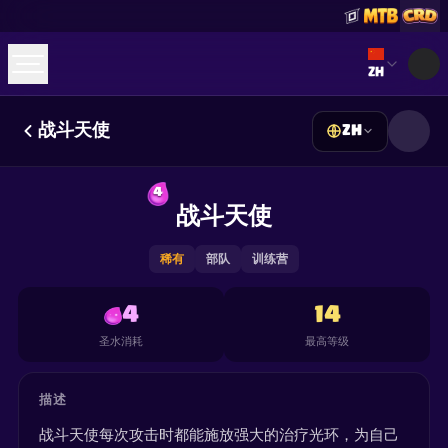
Select lan
ZH
战斗天使
ZH
☕
Buy Me a Coffee
加入 Discord
Decks
Deck Builder
Cards
Counters
Leaderboards
4
Guides
战斗天使
FAQ
About
Contact
Privacy
Terms
Cookie 偏好设置
©
2026
ClashRoyaleDeck.com
.
保留所有权利
.
This content is not affiliated with, endorsed, sponsored, or
稀有
部队
训练营
specifically approved by Supercell and Supercell is not
responsible for it. For more information see
Supercell's Fan
Content Policy
. See our
Privacy Policy
for additional details.
4
14
圣水消耗
最高等级
描述
战斗天使每次攻击时都能施放强大的治疗光环，为自己