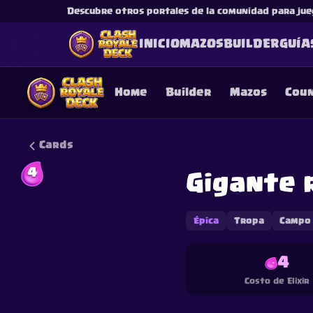
Descubre otros portales de la comunidad para jue
INICIO
MAZOS
BUILDER
GUÍA
Home
Builder
Mazos
Cou
Cards
4
Gigante 
This content is not af
is not responsible for
Épica
Tropa
Campo
4
Costo de Elixir