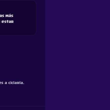
pas más
n estar
s a ciclarla.