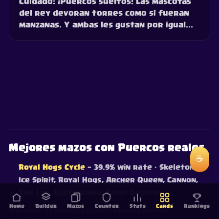
Cuidado: ¡Puercos sueltos! Las mascotas
del rey devoran torres como si fueran
manzanas. Y ambas les gustan por igual...
Mejores mazos con Puercos reales
☕
Royal Hogs Cycle
— 39.9% win rate
· Skeletons,
Ice Spirit, Royal Hogs, Archer Queen, Cannon,
The Log, Earthquake, Royal Delivery
Home
Builder
Mazos
Counter
Stats
Cards
Rankings
Win rate de batallas clasificatorias en vivo,