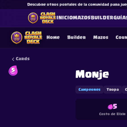
Descubre otros portales de la comunidad para jue
INICIO
MAZOS
BUILDER
GUÍA
Home
Builder
Mazos
Cou
Cards
5
Monje
This content is not af
is not responsible for
Campeones
Tropa
5
Costo de Elixir