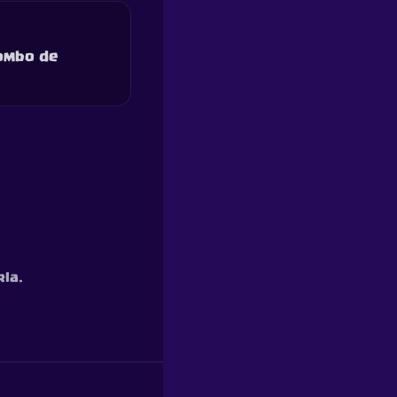
combo de
rla.