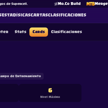
Mo.Co Build
Merge 
gos de Supercell.
S
ESTADÍSICAS
CARTAS
CLASIFICACIONES
nter
Stats
Cards
Clasificaciones
☕
Cómprame un Café
Unirse a Discord
Decks
Deck Builder
Cards
Counters
Leaderboards
Guide
FAQ
About
Contact
Privacy
Terms
Preferencias de cookie
©
2026
ClashRoyaleDeck.com
.
Todos los Derechos Reservados
.
filiated with, endorsed, sponsored, or specifically approved by 
 it. For more information see
Supercell's Fan Content Policy
. Se
additional details.
Campo de Entrenamiento
6
Nivel Máximo