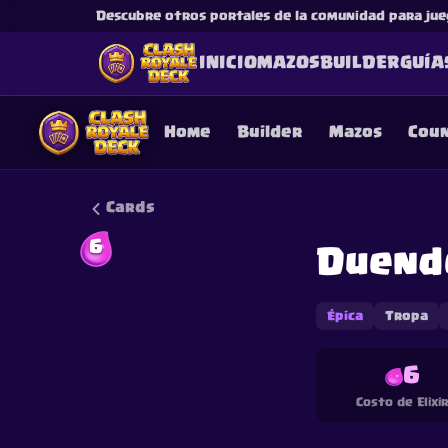
Descubre otros portales de la comunidad para jue
INICIO
MAZOS
BUILDER
GUÍA
Home
Builder
Mazos
Cou
Cards
6
Duend
This content is not af
is not responsible for
Épica
Tropa
6
Costo de Elixi