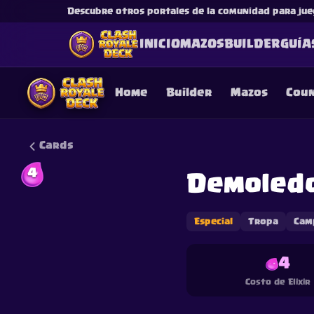
Descubre otros portales de la comunidad para jue
INICIO
MAZOS
BUILDER
GUÍA
Home
Builder
Mazos
Cou
Cards
4
Demoled
This content is not af
is not responsible for
Especial
Tropa
Cam
4
Costo de Elixir