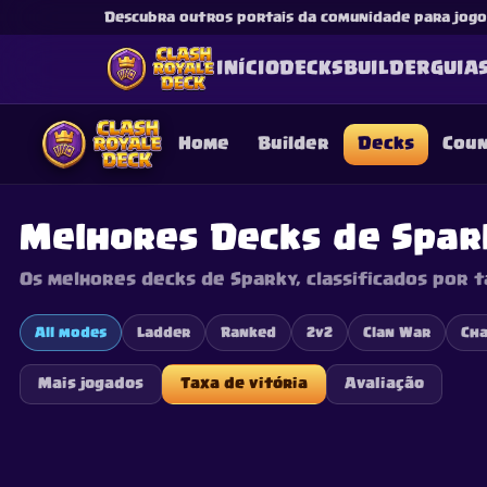
Descubra outros portais da comunidade para jogos
INÍCIO
DECKS
BUILDER
GUIA
Home
Builder
Decks
Cou
Melhores Decks de Spar
Os melhores decks de Sparky, classificados por t
This content is not af
is not responsible for
All modes
Ladder
Ranked
2v2
Clan War
Cha
Mais jogados
Taxa de vitória
Avaliação