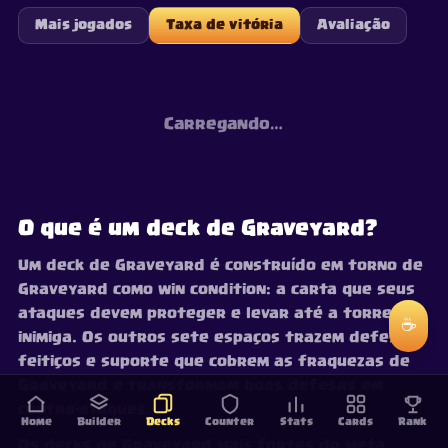
Mais jogados
Taxa de vitória
Avaliação
Carregando…
O que é um deck de Graveyard?
Um deck de Graveyard é construído em torno de
Graveyard como win condition: a carta que seus
ataques devem proteger e levar até a torre
☕
inimiga. Os outros sete espaços trazem defesa,
feitiços e suporte que cobrem as fraquezas de
Graveyard e transformam boas defesas em
contra-ataques.
Home
Builder
Decks
Counter
Stats
Cards
Rank
Os decks de Graveyard mais fortes do meta