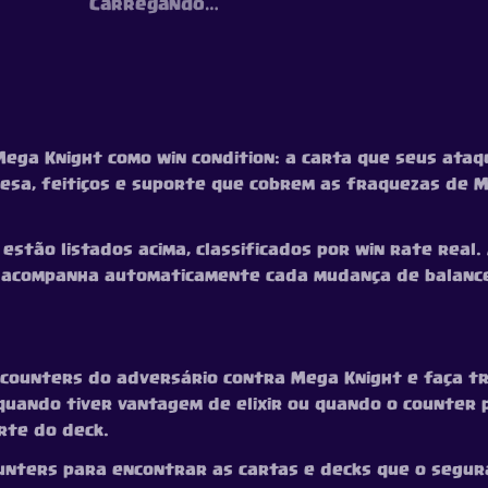
Carregando…
ega Knight como win condition: a carta que seus ata
fesa, feitiços e suporte que cobrem as fraquezas de
tão listados acima, classificados por win rate real. As
sta acompanha automaticamente cada mudança de balan
 counters do adversário contra Mega Knight e faça tro
ando tiver vantagem de elixir ou quando o counter pr
rte do deck.
nters para encontrar as cartas e decks que o segur