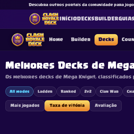
Descubra outros portais da comunidade para jogos
INÍCIO
DECKS
BUILDER
GUIA
Home
Builder
Decks
Cou
Melhores Decks de Mega
Os melhores decks de Mega Knight, classificados 
This content is not af
is not responsible for
All modes
Ladder
Ranked
2v2
Clan War
Cha
Mais jogados
Taxa de vitória
Avaliação