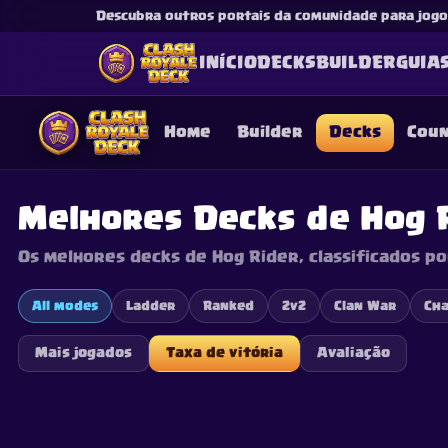
Descubra outros portais da comunidade para jogos
INÍCIO
DECKS
BUILDER
GUIA
Home
Builder
Decks
Cou
Melhores Decks de Hog 
Os melhores decks de Hog Rider, classificados po
This content is not af
is not responsible for
All modes
Ladder
Ranked
2v2
Clan War
Cha
Mais jogados
Taxa de vitória
Avaliação