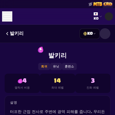
Select lan
KO
발키리
KO
☕
Buy Me a Coffee
Discord 참여하기
Decks
Deck Builder
Cards
Counters
Leaderboards
4
Guides
발키리
FAQ
About
Contact
Privacy
Terms
쿠키 설정
©
2026
ClashRoyaleDeck.com
.
모든 권리 보유
.
This content is not affiliated with, endorsed, sponsored, or
희귀
유닛
훈련소
specifically approved by Supercell and Supercell is not
responsible for it. For more information see
Supercell's Fan
Content Policy
. See our
Privacy Policy
for additional details.
4
14
3
엘릭서 비용
최대 레벨
진화 레벨
설명
터프한 근접 전사로 주변에 광역 피해를 줍니다. 무리든