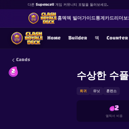
다른 Supercell 게임 커뮤니티 포털을 둘러보세요.
홈
덱
덱 빌더
가이드
통계
카드
리더보
Home
Builder
덱
Counter
Cards
2
수상한 수풀
This content is not af
is not responsible for
희귀
유닛
훈련소
2
엘릭서 비용