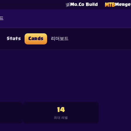
Mo.Co Build
Merge 
드
Stats
Cards
리더보드
☕
Buy Me a Coffee
Discord 참여하기
Decks
Deck Builder
Cards
Counters
Leaderboards
Guide
FAQ
About
Contact
Privacy
Terms
쿠키 설정
©
2026
ClashRoyaleDeck.com
.
모든 권리 보유
.
filiated with, endorsed, sponsored, or specifically approved by 
 it. For more information see
Supercell's Fan Content Policy
. Se
additional details.
14
최대 레벨