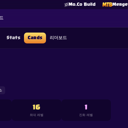
Mo.Co Build
Merge 
드
Stats
Cards
리더보드
☕
Buy Me a Coffee
Discord 참여하기
Decks
Deck Builder
Cards
Counters
Leaderboards
Guide
FAQ
About
Contact
Privacy
Terms
쿠키 설정
©
2026
ClashRoyaleDeck.com
.
모든 권리 보유
.
filiated with, endorsed, sponsored, or specifically approved by 
 it. For more information see
Supercell's Fan Content Policy
. Se
additional details.
소
16
1
최대 레벨
진화 레벨