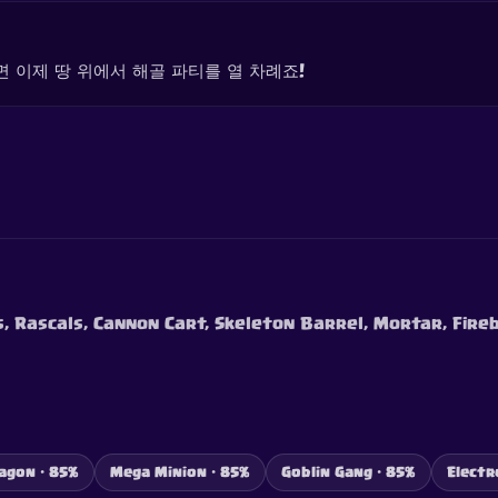
 이제 땅 위에서 해골 파티를 열 차례죠!
ns, Rascals, Cannon Cart, Skeleton Barrel, Mortar, Fire
agon · 85%
Mega Minion · 85%
Goblin Gang · 85%
Electr