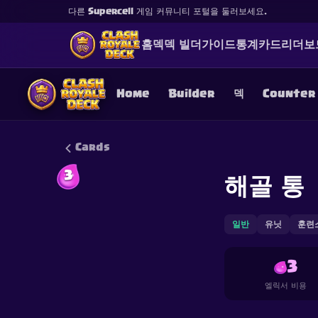
다른 Supercell 게임 커뮤니티 포털을 둘러보세요.
홈
덱
덱 빌더
가이드
통계
카드
리더보
Home
Builder
덱
Counter
Cards
3
해골 통
This content is not af
is not responsible for
일반
유닛
훈련
3
엘릭서 비용