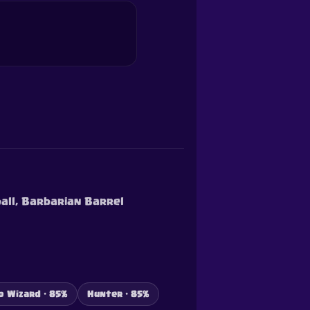
ball, Barbarian Barrel
o Wizard · 85%
Hunter · 85%