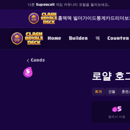
다른 Supercell 게임 커뮤니티 포털을 둘러보세요.
홈
덱
덱 빌더
가이드
통계
카드
리더보
Home
Builder
덱
Counter
Cards
5
로얄 호
This content is not af
is not responsible for
희귀
건물
훈련
5
엘릭서 비용