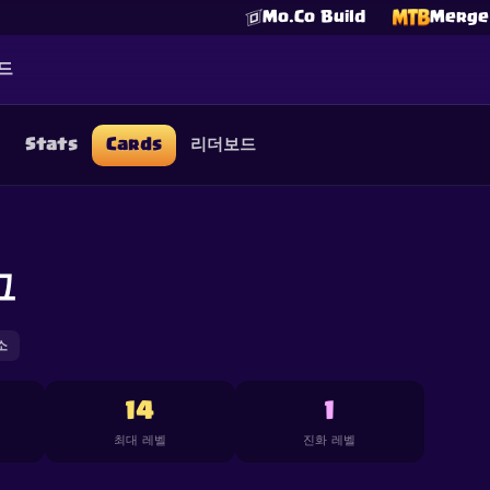
Mo.Co Build
Merge 
드
Stats
Cards
리더보드
☕
Buy Me a Coffee
Discord 참여하기
Decks
Deck Builder
Cards
Counters
Leaderboards
Guide
FAQ
About
Contact
Privacy
Terms
쿠키 설정
그
©
2026
ClashRoyaleDeck.com
.
모든 권리 보유
.
filiated with, endorsed, sponsored, or specifically approved by 
 it. For more information see
Supercell's Fan Content Policy
. Se
additional details.
소
14
1
최대 레벨
진화 레벨