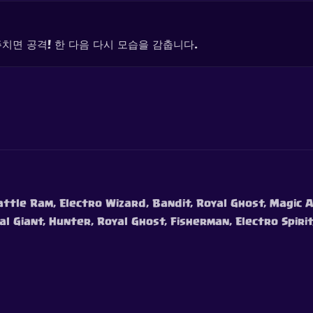
치면 공격! 한 다음 다시 모습을 감춥니다.
Battle Ram, Electro Wizard, Bandit, Royal Ghost, Magic A
al Giant, Hunter, Royal Ghost, Fisherman, Electro Spiri