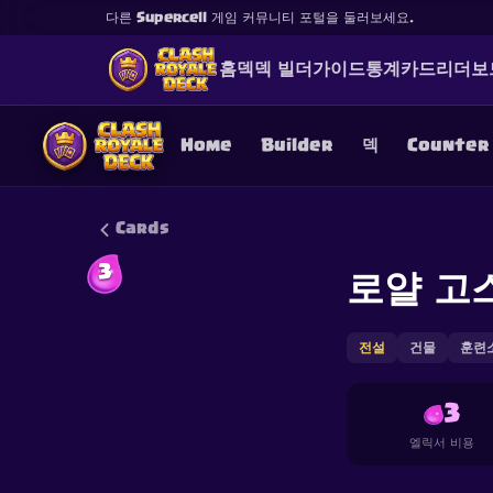
다른 Supercell 게임 커뮤니티 포털을 둘러보세요.
홈
덱
덱 빌더
가이드
통계
카드
리더보
Home
Builder
덱
Counter
Cards
3
로얄 고
This content is not af
is not responsible for
전설
건물
훈련
3
엘릭서 비용