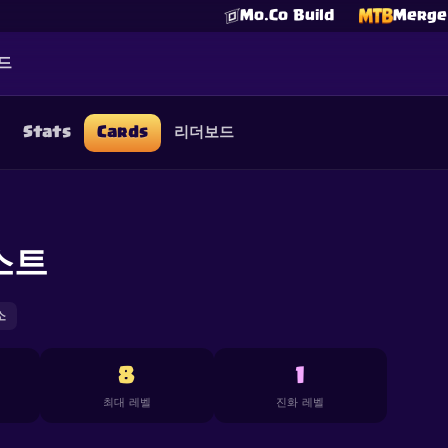
Mo.Co Build
Merge 
드
Stats
Cards
리더보드
☕
Buy Me a Coffee
Discord 참여하기
Decks
Deck Builder
Cards
Counters
Leaderboards
Guide
FAQ
About
Contact
Privacy
Terms
쿠키 설정
스트
©
2026
ClashRoyaleDeck.com
.
모든 권리 보유
.
filiated with, endorsed, sponsored, or specifically approved by 
 it. For more information see
Supercell's Fan Content Policy
. Se
additional details.
소
8
1
최대 레벨
진화 레벨