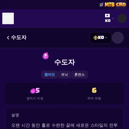
Select lan
KO
수도자
KO
☕
Buy Me a Coffee
Discord 참여하기
Decks
Deck Builder
Cards
Counters
Leaderboards
5
Guides
수도자
FAQ
About
Contact
Privacy
Terms
쿠키 설정
©
2026
ClashRoyaleDeck.com
.
모든 권리 보유
.
This content is not affiliated with, endorsed, sponsored, or
챔피언
유닛
훈련소
specifically approved by Supercell and Supercell is not
responsible for it. For more information see
Supercell's Fan
Content Policy
. See our
Privacy Policy
for additional details.
5
6
엘릭서 비용
최대 레벨
설명
오랜 시간 동안 홀로 수련한 끝에 새로운 스타일의 전투