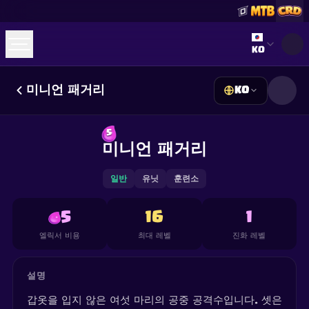
Select lan
KO
미니언 패거리
KO
☕
Buy Me a Coffee
Discord 참여하기
Decks
Deck Builder
Cards
Counters
Leaderboards
5
Guides
미니언 패거리
FAQ
About
Contact
Privacy
Terms
쿠키 설정
©
2026
ClashRoyaleDeck.com
.
모든 권리 보유
.
This content is not affiliated with, endorsed, sponsored, or
일반
유닛
훈련소
specifically approved by Supercell and Supercell is not
responsible for it. For more information see
Supercell's Fan
Content Policy
. See our
Privacy Policy
for additional details.
5
16
1
엘릭서 비용
최대 레벨
진화 레벨
설명
갑옷을 입지 않은 여섯 마리의 공중 공격수입니다. 셋은