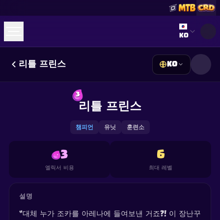
Select lan
KO
리틀 프린스
KO
☕
Buy Me a Coffee
Discord 참여하기
Decks
Deck Builder
Cards
Counters
Leaderboards
3
Guides
리틀 프린스
FAQ
About
Contact
Privacy
Terms
쿠키 설정
©
2026
ClashRoyaleDeck.com
.
모든 권리 보유
.
This content is not affiliated with, endorsed, sponsored, or
챔피언
유닛
훈련소
specifically approved by Supercell and Supercell is not
responsible for it. For more information see
Supercell's Fan
Content Policy
. See our
Privacy Policy
for additional details.
3
6
엘릭서 비용
최대 레벨
설명
“대체 누가 조카를 아레나에 들여보낸 거죠?! 이 장난꾸