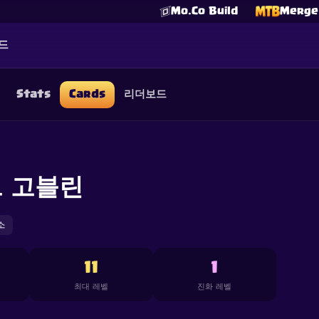
Mo.Co Build
Merge 
드
Stats
Cards
리더보드
☕
Buy Me a Coffee
Discord 참여하기
Decks
Deck Builder
Cards
Counters
Leaderboards
Guide
FAQ
About
Contact
Privacy
Terms
쿠키 설정
 고블린
©
2026
ClashRoyaleDeck.com
.
모든 권리 보유
.
filiated with, endorsed, sponsored, or specifically approved by 
 it. For more information see
Supercell's Fan Content Policy
. Se
additional details.
소
11
1
최대 레벨
진화 레벨