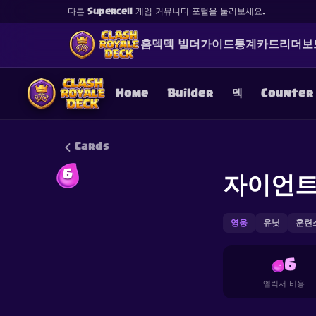
다른 Supercell 게임 커뮤니티 포털을 둘러보세요.
홈
덱
덱 빌더
가이드
통계
카드
리더보
Home
Builder
덱
Counter
Cards
6
자이언트
This content is not af
is not responsible for
영웅
유닛
훈련
6
엘릭서 비용