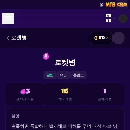
Select lan
KO
로켓병
KO
☕
Buy Me a Coffee
Discord 참여하기
Decks
Deck Builder
Cards
Counters
Leaderboards
3
Guides
로켓병
FAQ
About
Contact
Privacy
Terms
쿠키 설정
©
2026
ClashRoyaleDeck.com
.
모든 권리 보유
.
This content is not affiliated with, endorsed, sponsored, or
일반
유닛
훈련소
specifically approved by Supercell and Supercell is not
responsible for it. For more information see
Supercell's Fan
Content Policy
. See our
Privacy Policy
for additional details.
3
16
1
엘릭서 비용
최대 레벨
진화 레벨
설명
충돌하면 폭발하는 발사체로 피해를 주며 대상 바로 뒤