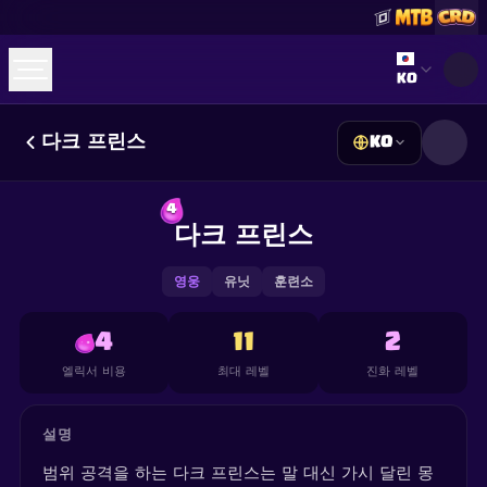
Select lan
KO
다크 프린스
KO
☕
Buy Me a Coffee
Discord 참여하기
Decks
Deck Builder
Cards
Counters
Leaderboards
4
Guides
다크 프린스
FAQ
About
Contact
Privacy
Terms
쿠키 설정
©
2026
ClashRoyaleDeck.com
.
모든 권리 보유
.
This content is not affiliated with, endorsed, sponsored, or
영웅
유닛
훈련소
specifically approved by Supercell and Supercell is not
responsible for it. For more information see
Supercell's Fan
Content Policy
. See our
Privacy Policy
for additional details.
4
11
2
엘릭서 비용
최대 레벨
진화 레벨
설명
범위 공격을 하는 다크 프린스는 말 대신 가시 달린 몽